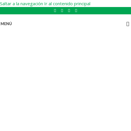
Saltar a la navegación
Ir al contenido principal
MENÚ
Gomitas
Funcionales
Conozca nuestros productos
Ver más
Comprar en línea