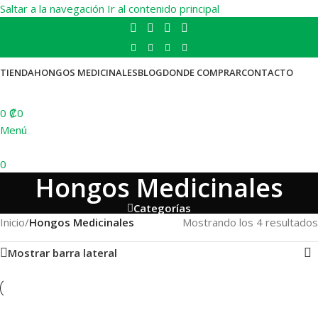
Saltar a la navegación
Ir al contenido principal
TIENDA
HONGOS MEDICINALES
BLOG
DONDE COMPRAR
CONTACTO
0
₡
0
Menú
0
Hongos Medicinales
Categorías
Inicio
/
Hongos Medicinales
Mostrando los 4 resultados
Mostrar barra lateral