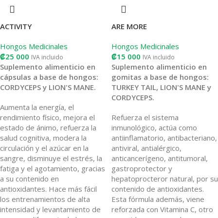
ACTIVITY
ARE MORE
Hongos Medicinales
Hongos Medicinales
₡
25 000
₡
15 000
IVA incluido
IVA incluido
Suplemento alimenticio en
Suplemento alimenticio en
cápsulas a base de hongos:
gomitas a base de hongos:
CORDYCEPS y LION'S MANE.
TURKEY TAIL, LION'S MANE y
CORDYCEPS.
Aumenta la energía, el
rendimiento físico, mejora el
Refuerza el sistema
estado de ánimo, refuerza la
inmunológico, actúa como
salud cognitiva, modera la
antiinflamatorio, antibacteriano,
circulación y el azúcar en la
antiviral, antialérgico,
sangre, disminuye el estrés, la
anticancerígeno, antitumoral,
fatiga y el agotamiento, gracias
gastroprotector y
a su contenido en
hepatoprocteror natural, por su
antioxidantes. Hace más fácil
contenido de antioxidantes.
los entrenamientos de alta
Esta fórmula además, viene
intensidad y levantamiento de
reforzada con Vitamina C, otro