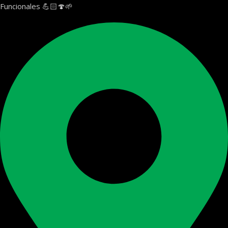
Funcionales 💪🏻🍄🌱