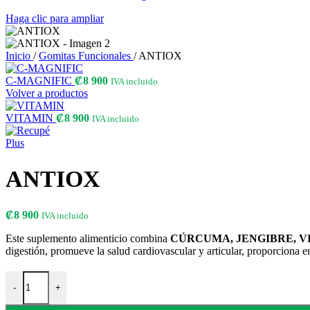
Haga clic para ampliar
Inicio
/
Gomitas Funcionales
/
ANTIOX
C-MAGNIFIC
₡
8 900
IVA incluido
Volver a productos
VITAMIN
₡
8 900
IVA incluido
ANTIOX
₡
8 900
IVA incluido
Este suplemento alimenticio combina
CÚRCUMA, JENGIBRE, VI
digestión, promueve la salud cardiovascular y articular, proporciona 
-
+