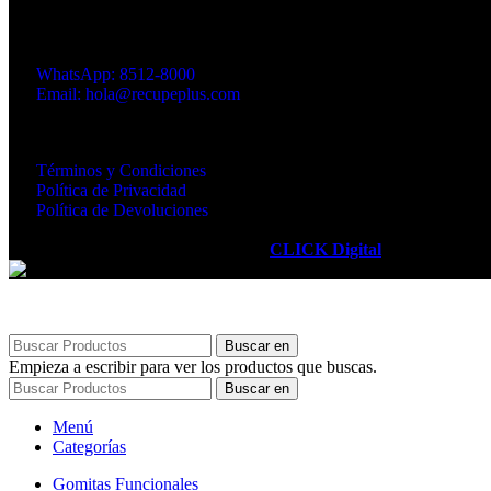
Suplementos Alimenticios - Hongos Medicinales - Gomitas Funciona
Dirección: Santa Ana, 100 mts sur del Centro Comercial Santa A
WhatsApp: 8512-8000
Email: hola@recupeplus.com
Horario de atención telefónica: de lun–vie, 8:00 a.m. a 4:00 p.m.
Links de Interés
Términos y Condiciones
Política de Privacidad
Política de Devoluciones
RECUPÉ PLUS
2025. Powered by
CLICK Digital
.
Buscar en
Empieza a escribir para ver los productos que buscas.
Buscar en
Menú
Categorías
Gomitas Funcionales