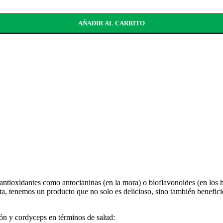
AÑADIR AL CARRITO
ntioxidantes como antocianinas (en la mora) o bioflavonoides (en los ho
a, tenemos un producto que no solo es delicioso, sino también beneficio
ón y cordyceps en términos de salud: