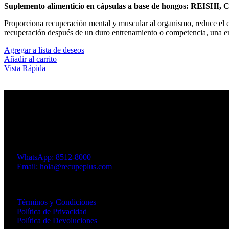
Suplemento alimenticio en cápsulas a base de hongos: REI
Proporciona recuperación mental y muscular al organismo, reduce el est
recuperación después de un duro entrenamiento o competencia, una e
Agregar a lista de deseos
Añadir al carrito
Vista Rápida
Producto 100% costarricense 🇨🇷
Suplementos Alimenticios - Hongos Medicinales - Gomitas Funciona
Dirección: Santa Ana, 100 mts sur del Centro Comercial Santa A
WhatsApp: 8512-8000
Email: hola@recupeplus.com
Horario de atención telefónica: de lun–vie, 8:00 a.m. a 4:00 p.m.
Links de Interés
Términos y Condiciones
Política de Privacidad
Política de Devoluciones