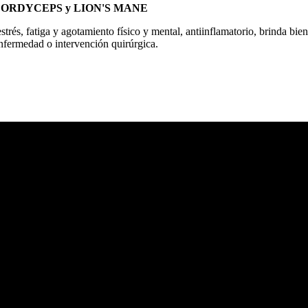
SHI, CORDYCEPS y LION'S MANE
rés, fatiga y agotamiento físico y mental, antiinflamatorio, brinda bien
nfermedad o intervención quirúrgica.
les 💪🏻🍄🌱
na 2000, Bodegas, Local 1