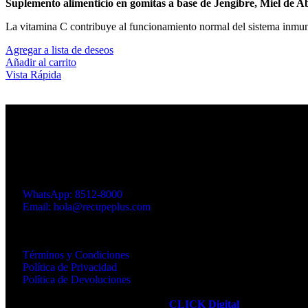
Suplemento alimenticio en gomitas a base de Jengibre, Miel de 
La vitamina C contribuye al funcionamiento normal del sistema inmu
Agregar a lista de deseos
Añadir al carrito
Vista Rápida
Producto 100% costarricense 🇨🇷
Suplementos Alimenticios - Hongos Medicinales - Gomitas Funciona
Dirección: Santa Ana, 100 mts sur del Centro Comercial Santa A
WhatsApp: 8512-8000
Email: hola@recupeplus.com
Horario de atención telefónica: de lun–vie, 8:00 a.m. a 4:00 p.m.
Links de Interés
Términos y Condiciones
Política de Privacidad
Política de Devoluciones
RECUPÉ PLUS
2025. Powered by
CLICK Digital
.