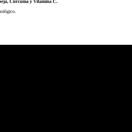
Abeja, Cúrcuma y Vitamina C.
nológico.
les 💪🏻🍄🌱
na 2000, Bodegas, Local 1