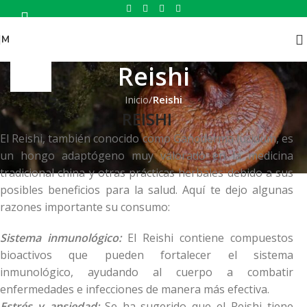
MENÚ
Reishi
Inicio
/
Reishi
REISHI
El Reishi, también conocido como Ganoderma lucidum, es
un hongo adaptógeno muy valorado en la medicina
tradicional china y otras prácticas herbales debido a sus
posibles beneficios para la salud. Aquí te dejo algunas
razones importante su consumo:
Sistema inmunológico:
El Reishi contiene compuestos
bioactivos que pueden fortalecer el sistema
inmunológico, ayudando al cuerpo a combatir
enfermedades e infecciones de manera más efectiva.
Estrés y ansiedad:
Se ha sugerido que el Reishi tiene