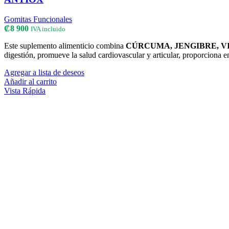
Gomitas Funcionales
₡
8 900
IVA incluido
Este suplemento alimenticio combina
CÚRCUMA, JENGIBRE, VI
digestión, promueve la salud cardiovascular y articular, proporciona 
Agregar a lista de deseos
Añadir al carrito
Vista Rápida