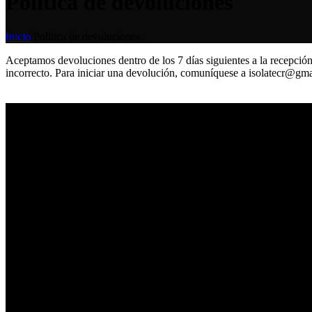
Política de devoluciones
Inicio
/
Política de devoluciones
Aceptamos devoluciones dentro de los 7 días siguientes a la recepción
incorrecto. Para iniciar una devolución, comuníquese a isolatecr@gm
Producto 100% costarricense 🇨🇷
Suplementos Alimenticios - Hongos Medicinales - Gomitas Funciona