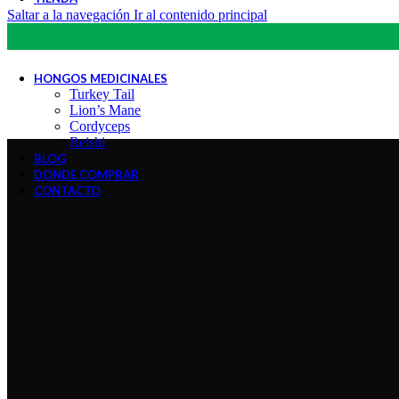
Hongos Medicinales
Saltar a la navegación
Ir al contenido principal
Gomitas Funcionales
Hongos Medicinales (Bolsa 12 UD)
Gomitas Funcionales ( Bolsa 12 UD)
HONGOS MEDICINALES
Turkey Tail
Lion’s Mane
Cordyceps
Reishi
BLOG
DONDE COMPRAR
CONTACTO