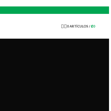
0
ARTÍCULOS
/
₡
0