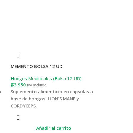
MEMENTO BOLSA 12 UD
Hongos Medicinales (Bolsa 12 UD)
₡
3 950
IVA incluido
a
Suplemento alimenticio en cápsulas a
base de hongos: LION'S MANE y
CORDYCEPS.
Potencia el rendimiento mental y de
enfoque, contrarresta el daño celular y
Añadir al carrito
declive cognitivo, reduce el estrés,