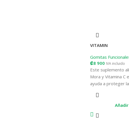
VITAMIN
Gomitas Funcionale
₡
8 900
IVA incluido
Este suplemento al
Mora y Vitamina C e
ayuda a proteger la
causado por los radi
fortaleciendo así e
y reduciendo la gra
Añadir 
los resfriados y otr
Además, la vitamina
producción de colá