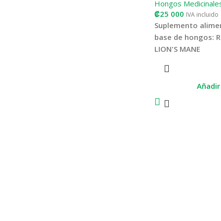
Hongos Medicinale
₡
25 000
IVA incluido
Suplemento alimen
base de hongos: R
LION'S MANE
Proporciona recupe
muscular al organis
Añadir 
fatiga y agotamiento
antiinflamatorio, br
general por su con
antioxidantes. Sirv
después de un dur
competencia, una 
intervención quirúrg