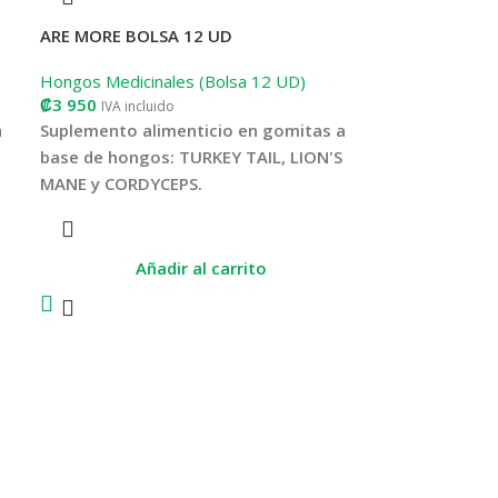
ARE MORE BOLSA 12 UD
Hongos Medicinales (Bolsa 12 UD)
₡
3 950
IVA incluido
a
Suplemento alimenticio en gomitas a
base de hongos: TURKEY TAIL, LION'S
MANE y CORDYCEPS.
a
Refuerza el sistema inmunológico, actúa
como antiinflamatorio, antibacteriano,
Añadir al carrito
antiviral, antialérgico, anticancerígeno,
antitumoral, gastroprotector y
hepatoprocteror natural, por su
la
contenido de antioxidantes. Esta fórmula
,
además, viene reforzada con Vitamina C,
otro conocido que apoya la inmunidad
corporal.