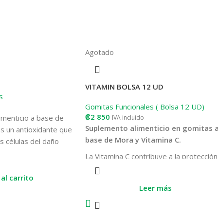
Agotado
VITAMIN BOLSA 12 UD
s
Gomitas Funcionales ( Bolsa 12 UD)
₡
2 850
imenticio a base de
IVA incluido
Suplemento alimenticio en gomitas 
s un antioxidante que
base de Mora y Vitamina C.
s células del daño
cales libres,
La Vitamina C contribuye a la protección
l sistema inmunológico
de las células frente al daño oxidativo y
vedad y la duración de
al carrito
ayuda a disminuir el cansancio y la fatiga
as infecciones.
Leer más
 C es esencial para la
geno, lo que promueve