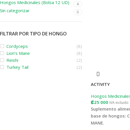
Hongos Medicinales (Bolsa 12 UD)
4
Sin categorizar
0
FILTRAR POR TIPO DE HONGO
Cordyceps
(8)
Lion’s Mane
(8)
Reishi
(2)
Turkey Tail
(2)
ACTIVITY
Hongos Medicinale
₡
25 000
IVA incluido
Suplemento alimen
base de hongos: 
MANE.