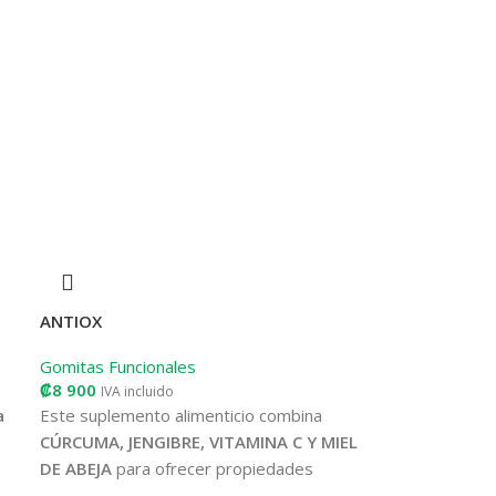
ANTIOX
Gomitas Funcionales
₡
8 900
IVA incluido
a
Este suplemento alimenticio combina
CÚRCUMA, JENGIBRE, VITAMINA C Y MIEL
DE ABEJA
para ofrecer propiedades
antiinflamatorias, antioxidantes y