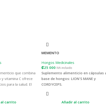
MEMENTO
s
Hongos Medicinales
₡
25 000
IVA incluido
imenticio que combina
Suplemento alimenticio en cápsulas 
 y vitamina C ofrece
base de hongos: LION'S MANE y
ios para la salud. El
CORDYCEPS.
o es una forma
Potencia el rendimiento mental y de
le de magnesio, que
enfoque, contrarresta el daño celular y
s de 300 procesos en
al carrito
Añadir al carrito
declive cognitivo, reduce el estrés,