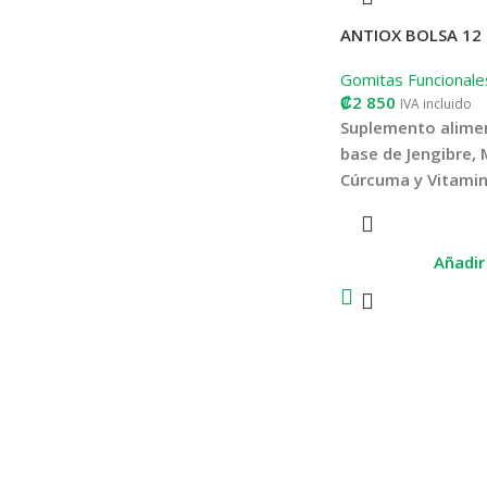
ANTIOX BOLSA 12
Gomitas Funcionale
₡
2 850
IVA incluido
Suplemento alimen
base de Jengibre, 
Cúrcuma y Vitamin
La vitamina C contri
funcionamiento nor
Añadir 
inmunológico.