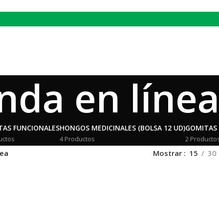
nda en líne
TAS FUNCIONALES
HONGOS MEDICINALES (BOLSA 12 UD)
GOMITAS 
uctos
4 Productos
2 Producto
nea
Mostrar
15
30