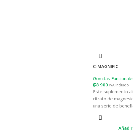
C-MAGNIFIC
Gomitas Funcionale
₡
8 900
IVA incluido
Este suplemento al
citrato de magnesio
una serie de benefic
citrato de magnesi
altamente absorbib
es crucial para má
Añadir 