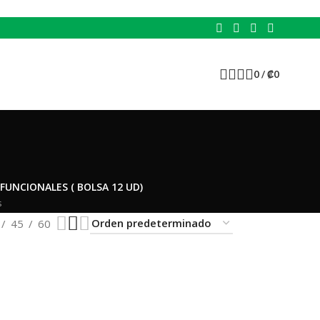
0
/
₡
0
a
FUNCIONALES ( BOLSA 12 UD)
s
45
60