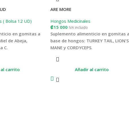
 UD
ARE MORE
s ( Bolsa 12 UD)
Hongos Medicinales
₡
15 000
IVA incluido
ticio en gomitas a
Suplemento alimenticio en gomitas 
Miel de Abeja,
base de hongos: TURKEY TAIL, LION'S
a C.
MANE y CORDYCEPS.
buye al
Refuerza el sistema inmunológico, actú
mal del sistema
como antiinflamatorio, antibacteriano,
al carrito
Añadir al carrito
antiviral, antialérgico, anticancerígeno,
antitumoral, gastroprotector y
hepatoprocteror natural, por su
contenido de antioxidantes. Esta fórmu
además, viene reforzada con Vitamina C
otro conocido que apoya la inmunidad
corporal.