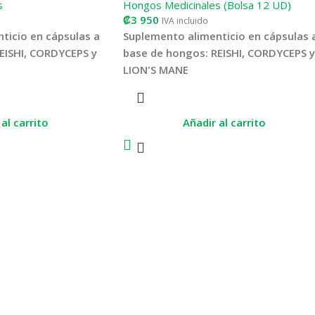
s
Hongos Medicinales (Bolsa 12 UD)
₡
3 950
IVA incluido
ticio en cápsulas a
Suplemento alimenticio en cápsulas 
EISHI, CORDYCEPS y
base de hongos: REISHI, CORDYCEPS y
LION'S MANE
ración mental y
Proporciona recuperación mental y
mo, reduce el estrés,
muscular al organismo, reduce el estrés
al carrito
Añadir al carrito
 físico y mental,
fatiga y agotamiento físico y mental,
inda bienestar en
antiinflamatorio, brinda bienestar en
tenido en
general por su contenido en
e para la recuperación
antioxidantes. Sirve para la recuperació
o entrenamiento o
después de un duro entrenamiento o
enfermedad o
competencia, una enfermedad o
ica.
intervención