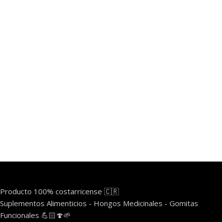
Producto 100% costarricense 🇨🇷
Suplementos Alimenticios - Hongos Medicinales - Gomitas
Funcionales 💪🏻🍄🌱