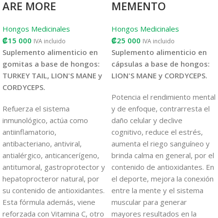
ARE MORE
MEMENTO
Hongos Medicinales
Hongos Medicinales
₡
15 000
₡
25 000
IVA incluido
IVA incluido
Suplemento alimenticio en
Suplemento alimenticio en
gomitas a base de hongos:
cápsulas a base de hongos:
TURKEY TAIL, LION'S MANE y
LION'S MANE y CORDYCEPS.
CORDYCEPS.
Potencia el rendimiento mental
Refuerza el sistema
y de enfoque, contrarresta el
inmunológico, actúa como
daño celular y declive
antiinflamatorio,
cognitivo, reduce el estrés,
antibacteriano, antiviral,
aumenta el riego sanguíneo y
antialérgico, anticancerígeno,
brinda calma en general, por el
antitumoral, gastroprotector y
contenido de antioxidantes. En
hepatoprocteror natural, por
el deporte, mejora la conexión
su contenido de antioxidantes.
entre la mente y el sistema
Esta fórmula además, viene
muscular para generar
reforzada con Vitamina C, otro
mayores resultados en la