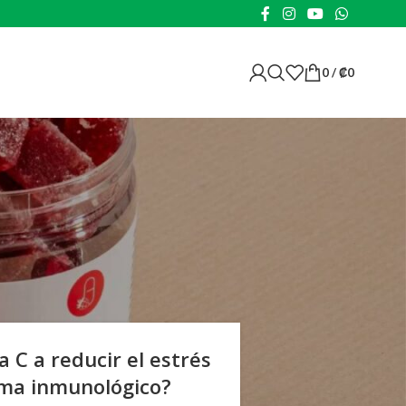
0
/
₡
0
 C a reducir el estrés
tema inmunológico?