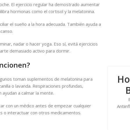
oche. El ejercicio regular ha demostrado aumentar
ibra hormonas como el cortisol y la melatonina.
nciliar el sueño a la hora adecuada. También ayuda a
scanso.
nar, nadar o hacer yoga. Eso sí, evitá ejercicios
arte demasiado activo para dormir.
uncionen?
Ho
Algunos toman suplementos de melatonina para
anilla o lavanda. Respiraciones profundas,
B
n ayudan a calmar la mente.
tar con un médico antes de empezar cualquier
Antiin
s o interactuar con otros medicamentos.