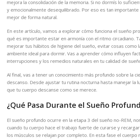
mejora la consolidación de la memoria. Si no dormís lo suficie
y emocionalmente desequilibrado. Por eso es tan importante o
mejor de forma natural.
En este artículo, vamos a explorar cómo funciona el sueño pr
qué es importante estar en armonía con el ritmo circadiano.
mejorar tus hábitos de higiene del sueño, evitar cosas como la 
ambiente ideal para dormir. Vas a aprender cómo influyen facto
interrupciones y los remedios naturales en tu calidad de sueñ
Al final, vas a tener un conocimiento más profundo sobre la c
descanso. Desde ajustar tu rutina nocturna hasta manejar la l
que tu cuerpo descanse como se merece.
¿Qué Pasa Durante el Sueño Profun
El sueño profundo ocurre en la etapa 3 del sueño no-REM, no
cuando tu cuerpo hace el trabajo fuerte de curarse y recargars
los músculos se relajan por completo. En esta fase el cuerpo 