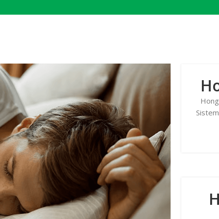
Ho
Hongo
Sistem
H