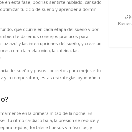
nte en esta fase, podrías sentirte nublado, cansado
ptimizar tu ciclo de sueño y aprender a dormir
¿Qu
Bienest
ofundo, qué ocurre en cada etapa del sueño y por
 También te daremos consejos prácticos para
luz azul y las interrupciones del sueño, y crear un
res como la melatonina, la cafeína, las
o.
iencia del sueño y pasos concretos para mejorar tu
uz y la temperatura, estas estrategias ayudarán a
do?
rmalmente en la primera mitad de la noche. Es
e. Tu ritmo cardíaco baja, la presión se reduce y
repara tejidos, fortalece huesos y músculos, y