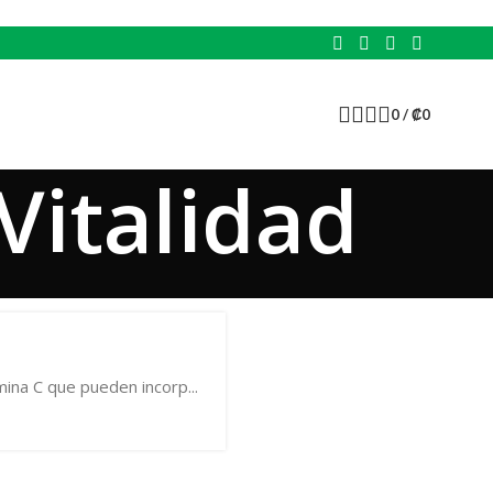
0
/
₡
0
Vitalidad
ina C que pueden incorp...